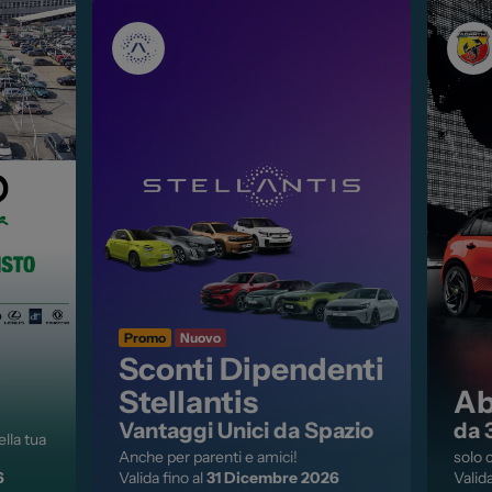
ia
Servizio Clienti
ua auto
Business
oni
 Stellantis
ni
Promo
Nuovo
Sconti Dipendenti
Stellantis
Ab
Vantaggi Unici da Spazio
da 
ella tua
Anche per parenti e amici!
solo 
6
Valida fino al
31 Dicembre 2026
Valida