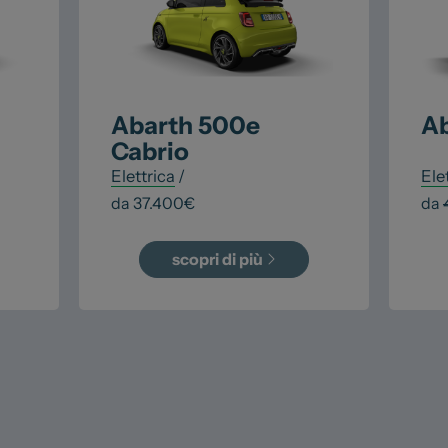
Abarth
500e
A
Cabrio
Elettrica
/
Ele
da
37.400
€
da
scopri di più