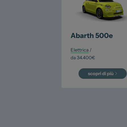
Abarth
500e
Elettrica
/
da
34.400
€
scopri di più