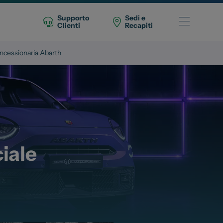
Supporto
Sedi e
Clienti
Recapiti
ncessionaria Abarth
Telefono Vendita
011 22 51 711
Telefono Officina
011 22 51 737
iale
Email
spazio@spaziogroup.com