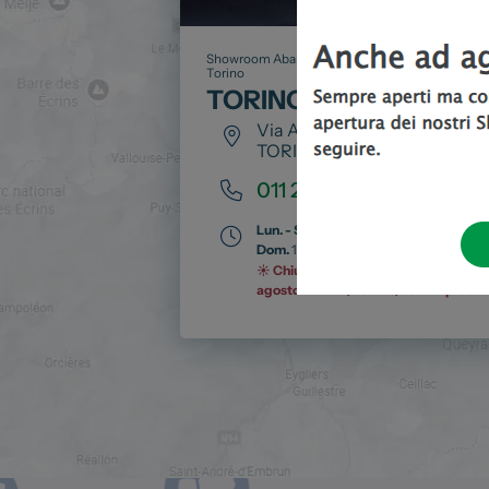
Showroom Abarth, Fiat, Lancia e Leapmotor a
Torino
TORINO
Via Ala di Stura, 84
TORINO
011 2251711
Lun. - Sab.
09:00 – 19:30
Dom.
10:00 – 12:00 | 15:00 – 19:30
☀️ Chiusi tutte le domeniche di luglio 
agosto e dal 12/08 al 19/08 compresi.