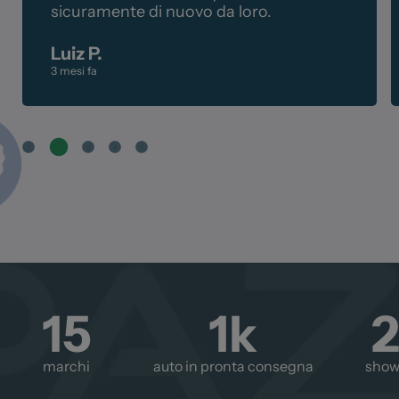
sicuramente di nuovo da loro.
Luiz P.
3 mesi fa
1
2
3
4
5
15
1
k
marchi
auto in pronta consegna
sho