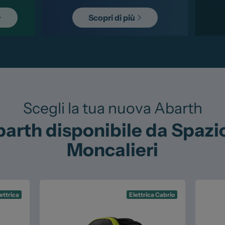
Scopri di più
Scegli la tua nuova Abarth
th disponibile da Spazio
Moncalieri
ettrica
Elettrica Cabrio