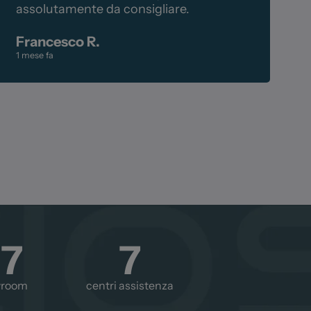
assolutamente da consigliare.
F
1
Francesco R.
1 mese fa
27
7
wroom
centri assistenza