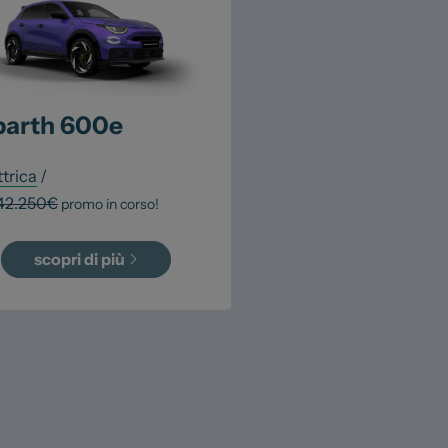
barth
600e
ttrica
/
42.250
€
promo in corso!
scopri di più