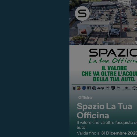
Carrozzer
Leapmotor
Vendi la t
Toyota
Soluzioni 
Lexus
Convenzi
DR
Dipendenti
Dongfeng
Promozio
Officina
Spazio La Tua
Officina
Il valore che va oltre l'acquisto d
auto!
Valida fino al
31 Dicembre 202