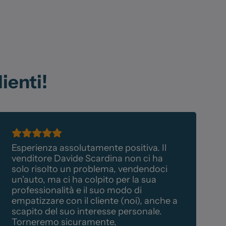
ienti!
Esperienza assolutamente positiva. Il
H
venditore Davide Scardina non ci ha
f
solo risolto un problema, vendendoci
n
un'auto, ma ci ha colpito per la sua
l
professionalità e il suo modo di
f
empatizzare con il cliente (noi), anche a
P
scapito del suo interesse personale.
d
Torneremo sicuramente,